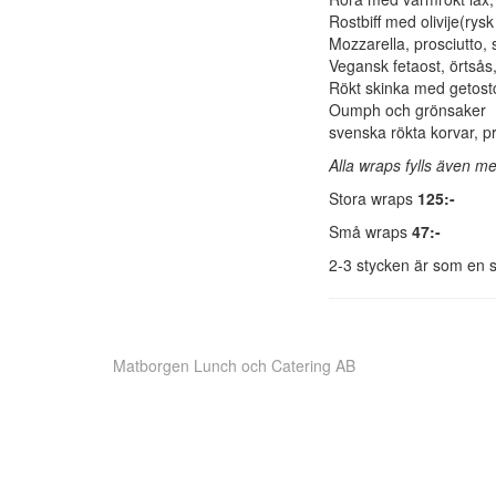
Rostbiff med olivije(rysk
Mozzarella, prosciutto,
Vegansk fetaost, örtsås,
Rökt skinka
Oumph oc
svenska rökta korvar, p
Alla wraps fylls även m
Stora wraps
125:-
Små wraps
47:-
2-3 stycken är som en 
Matborgen Lunch och Catering AB