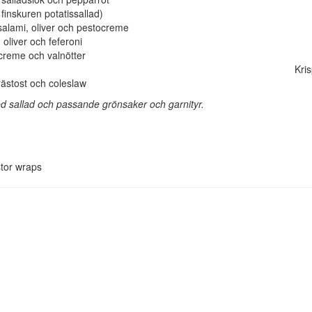
 finskuren potatissallad)
 salami, oliver och pestocreme
 oliver och feferoni
 med getostcreme och valnötter Cur
h grönsaker Krispiga grön
rästost och coleslaw
ed sallad och passande grönsaker och garnityr.
stor wraps