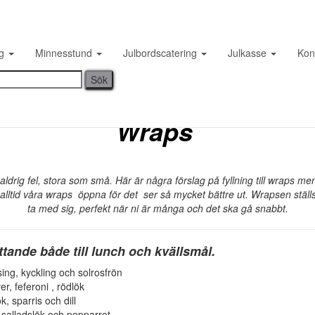
Wraps
ng
Minnesstund
Julbordscatering
Julkasse
Kon
Wraps
aldrig fel, stora som små. Här är några förslag på fyllning till wraps m
 alltid våra wraps öppna för det ser så mycket bättre ut. Wrapsen ställs
ta med sig, perfekt när ni är många och det ska gå snabbt.
tande både till lunch och kvällsmål.
ing, kyckling och solrosfrön
r, feferoni , rödlök
, sparris och dill
salladslök och pepparrot