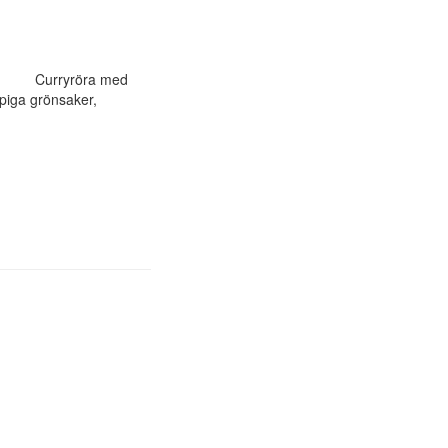
ryröra med
saker,