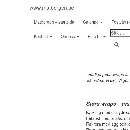
www.matborgen.se
Matborgen – startsida
Catering
Festvåni
Sök
Kontakt
Om oss
Hitta hit
efter:
Härliga goda wraps är 
så ordnar vi det. Vi gör
Stora wraps – mät
Kyckling med currydress
Fetaost med örtsås, olive
Räkröra med ägg och lök
Röra med varmrökt lax, 