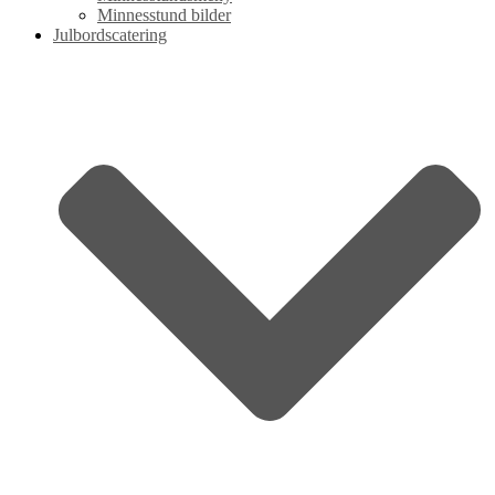
Minnesstund bilder
Julbordscatering