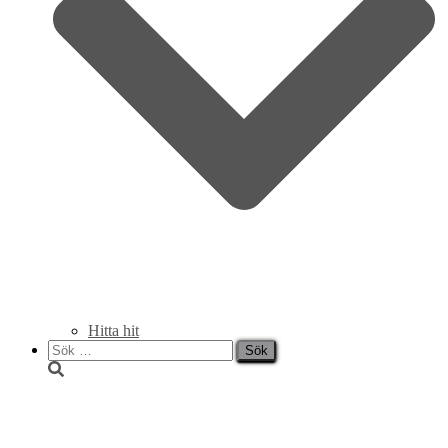
Hitta hit
Sök
efter:
Lunchmeny vecka 47