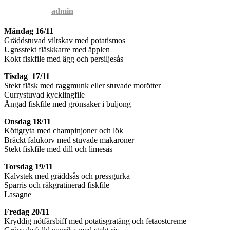
Published by
admin
on
14 november, 2015
Måndag 16/11
Gräddstuvad viltskav med potatismos
Ugnsstekt fläskkarre med äpplen
Kokt fiskfile med ägg och persiljesås
Tisdag 17/11
Stekt fläsk med raggmunk eller stuvade morötter
Currystuvad kycklingfile
Ångad fiskfile med grönsaker i buljong
Onsdag 18/11
Köttgryta med champinjoner och lök
Bräckt falukorv med stuvade makaroner
Stekt fiskfile med dill och limesås
Torsdag 19/11
Kalvstek med gräddsås och pressgurka
Sparris och räkgratinerad fiskfile
Lasagne
Fredag 20/11
Kryddig nötfärsbiff med potatisgratäng och fetaostcreme