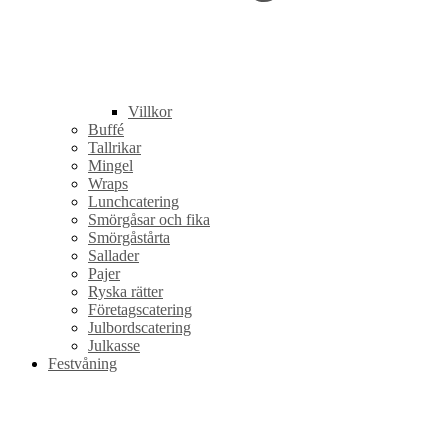
Villkor
Buffé
Tallrikar
Mingel
Wraps
Lunchcatering
Smörgåsar och fika
Smörgåstårta
Sallader
Pajer
Ryska rätter
Företagscatering
Julbordscatering
Julkasse
Festvåning