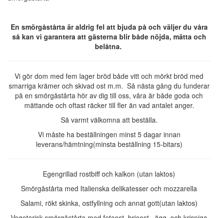
En smörgåstårta är aldrig fel att bjuda på och väljer du våra
så kan vi garantera att gästerna blir både nöjda, mätta och
belåtna.
Vi gör dom med fem lager bröd både vitt och mörkt bröd med
smarriga krämer och skivad ost m.m. Så nästa gång du funderar
på en smörgåstårta hör av dig till oss, våra är både goda och
mättande och oftast räcker till fler än vad antalet anger.
Så varmt välkomna att beställa.
Vi måste ha beställningen minst 5 dagar innan
leverans/hämtning(minsta beställning 15-bitars)
Egengrillad rostbiff och kalkon (utan laktos)
Smörgåstårta med Italienska delikatesser och mozzarella
Salami, rökt skinka, ostfyllning och annat gott(utan laktos)
Vegetarisk smörgåstårta med fetaost, brieost , ägg och krispiga