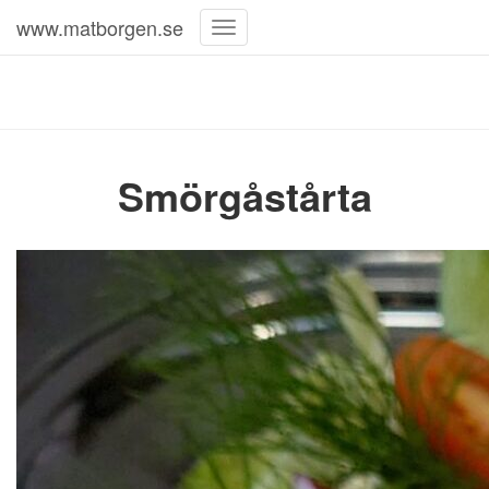
www.matborgen.se
Toggle
Navigation
Smörgåstårta
Smörgåstårta