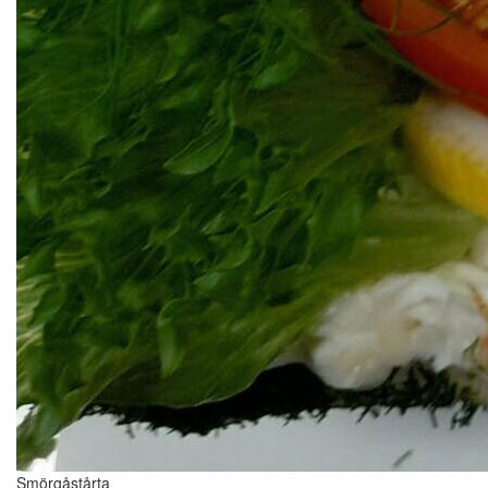
Smörgåstårta