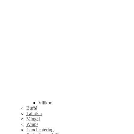
Villkor
Buffé
Tallrikar
Mingel
Wraps
Lunchcatering