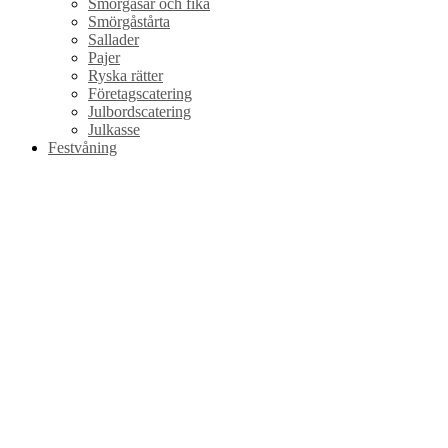
Smörgåsar och fika
Smörgåstårta
Sallader
Pajer
Ryska rätter
Företagscatering
Julbordscatering
Julkasse
Festvåning