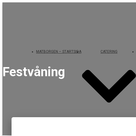
MATBORGEN – STARTSIDA
CATERING
Festvåning