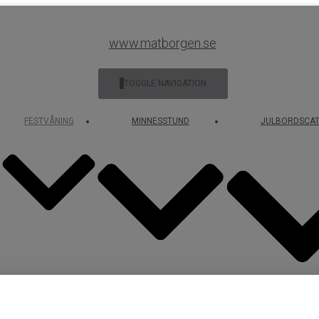
www.matborgen.se
TOGGLE NAVIGATION
FESTVÅNING
MINNESSTUND
JULBORDSCAT