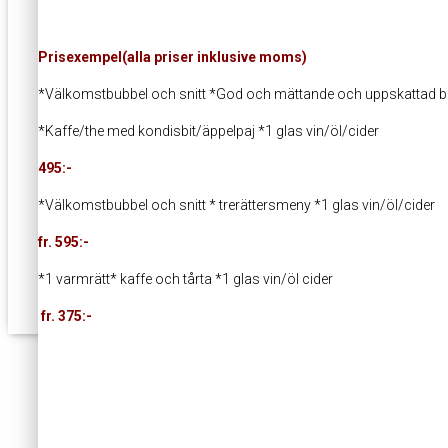
Prisexempel(alla priser inklusive moms)
PUBKV
*Välkomstbubbel och snitt *God och mättande och uppskattad b
*Kaffe/the med kondisbit/äppelpaj *1 glas vin/öl/cider
495:-
*Välkomstbubbel och snitt * trerättersmeny *1 glas vin
fr. 595:-
*1 varmrätt* kaffe och tårta *1 glas vin/
fr. 375:-