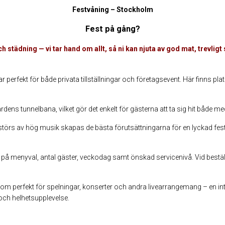
Festvåning – Stockholm
Fest på gång?
tädning — vi tar hand om allt, så ni kan njuta av god mat, trevligt s
perfekt för både privata tillställningar och företagsevent. Här finns plats
ns tunnelbana, vilket gör det enkelt för gästerna att ta sig hit både med
rs av hög musik skapas de bästa förutsättningarna för en lyckad fest lån
på menyval, antal gäster, veckodag samt önskad servicenivå. Vid beställ
utom perfekt för spelningar, konserter och andra livearrangemang – en in
och helhetsupplevelse.