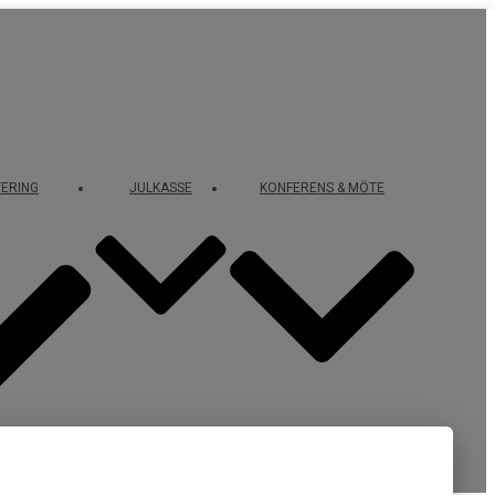
ERING
JULKASSE
KONFERENS & MÖTE