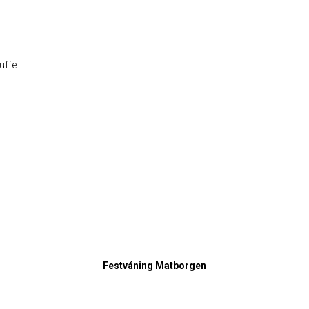
ÄLLAR
BILDER
KONTAKT
OM OSS
HITT
uffe.
/öl/cider
öl cider
Festvåning Matborgen