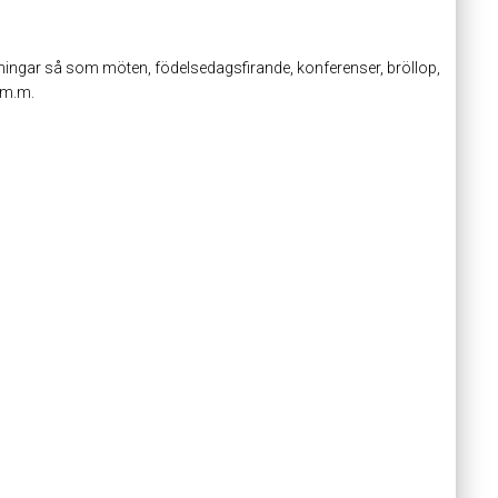
lningar så som möten, födelsedagsfirande, konferenser, bröllop,
a m.m.