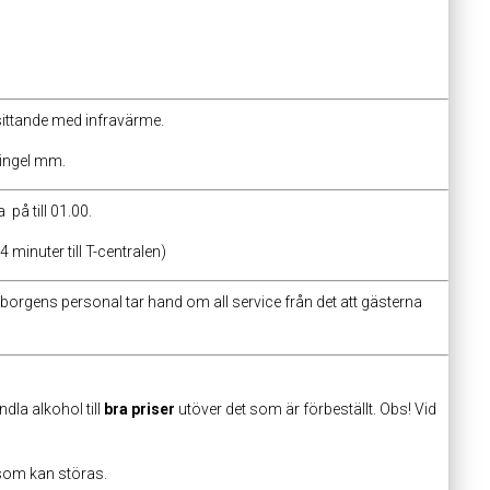
sittande med infravärme.
mingel mm.
på till 01.00.
4 minuter till T-centralen)
borgens personal tar hand om all service från det att gästerna
dla alkohol till
bra priser
utöver det som är förbeställt. Obs! Vid
 som kan störas.