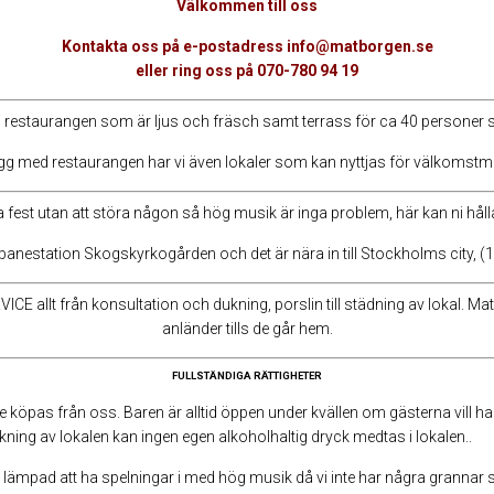
Välkommen till oss
Kontakta oss på e-postadress info@matborgen.se
eller ring oss på 070-780 94 19
 i restaurangen som är ljus och fräsch samt terrass för ca 40 personer 
gg med restaurangen har vi även lokaler som kan nyttjas för välkomst
 fest utan att störa någon så hög musik är inga problem, här kan ni hålla 
, T-banestation Skogskyrkogården och det är nära in till Stockholms city, (1
llt från konsultation och dukning, porslin till städning av lokal. Mat
anländer tills de går hem.
FULLSTÄNDIGA RÄTTIGHETER
ste köpas från oss. Baren är alltid öppen under kvällen om gästerna vill han
kning av lokalen kan ingen egen alkoholhaltig dryck medtas i lokalen..
 lämpad att ha spelningar i med hög musik då vi inte har några grannar