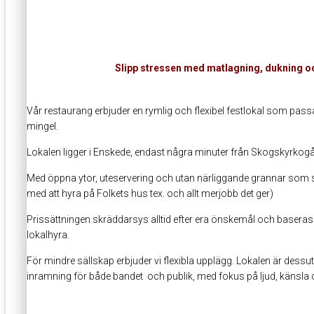
Slipp stressen med matlagning, dukning och s
Vår restaurang erbjuder en rymlig och flexibel festlokal som passar 
mingel.
Lokalen ligger i Enskede, endast några minuter från Skogskyrkogårde
Med öppna ytor, uteservering och utan närliggande grannar som stö
med att hyra på Folkets hus tex. och allt merjobb det ger)
Prissättningen skräddarsys alltid efter era önskemål och baseras 
lokalhyra.
För mindre sällskap erbjuder vi flexibla upplägg. Lokalen är dess
inramning för både bandet och publik, med fokus på ljud, känsla 