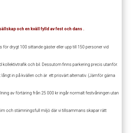
ällskap och en kväll fylld av fest och dans .
 för drygt 100 sittande gäster eller upp till 150 personer vid
 kollektivtrafik och bil. Dessutom finns parkering precis utanför.
gt in på kvällen och är ett prisvärt alternativ. (Jämför gärna
ning av förtäring från 25 000 kr ingår normalt festvåningen utan
tim och stämningsfull miljö där vi tillsammans skapar rätt