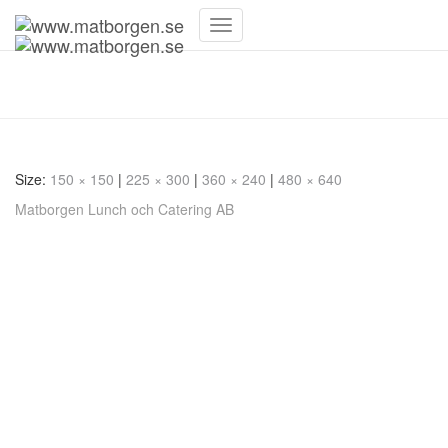
Toggle
Navigation
IMG_1726
Size:
150 × 150
|
225 × 300
|
360 × 240
|
480 × 640
Matborgen Lunch och Catering AB