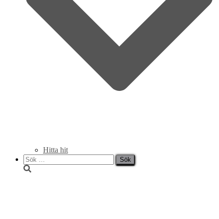
Hitta hit
Sök
efter:
_DSC1430