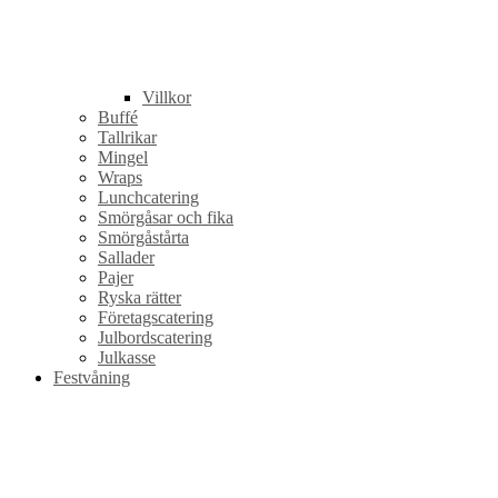
Villkor
Buffé
Tallrikar
Mingel
Wraps
Lunchcatering
Smörgåsar och fika
Smörgåstårta
Sallader
Pajer
Ryska rätter
Företagscatering
Julbordscatering
Julkasse
Festvåning