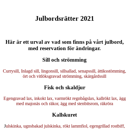
Julbordsrätter 2021
Här är ett urval av vad som finns på vårt julbord,
med reservation för ändringar.
Sill och strömming
Currysill, Inlagd sill, lingonsill, sillsallad, senapssill, ättiksstömming,
ört och vitlöksgravad strömming, skärgårdssill
Fisk och skaldjur
Egengravad lax, inkokt lax, varmrökt regnbågslax, kallrökt lax, ägg
med majonäs och räkor, ägg med stenbitsrom, räkröra
Kallskuret
J
ulskinka, ugnsbakad julskinka, rökt lammfiol, egengrillad rostbiff,