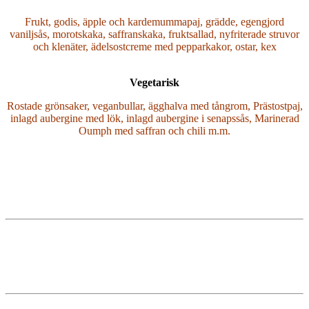
Frukt, godis, äpple och kardemummapaj, grädde, egengjord
vaniljsås, morotskaka, saffranskaka, fruktsallad, nyfriterade struvor
och klenäter, ädelsostcreme med pepparkakor, ostar, kex
Vegetarisk
Rostade grönsaker, veganbullar, ägghalva med tångrom, Prästostpaj,
inlagd aubergine med lök, inlagd aubergine i senapssås, Marinerad
Oumph med saffran och chili m.m.