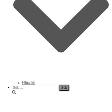
Hitta hit
Sök
efter:
Julbordsrätter