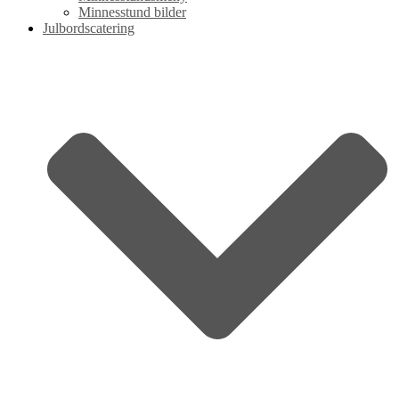
Minnesstund bilder
Julbordscatering