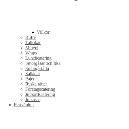
Villkor
Buffé
Tallrikar
Mingel
Wraps
Lunchcatering
Smörgåsar och fika
Smörgåstårta
Sallader
Pajer
Ryska rätter
Företagscatering
Julbordscatering
Julkasse
Festvåning