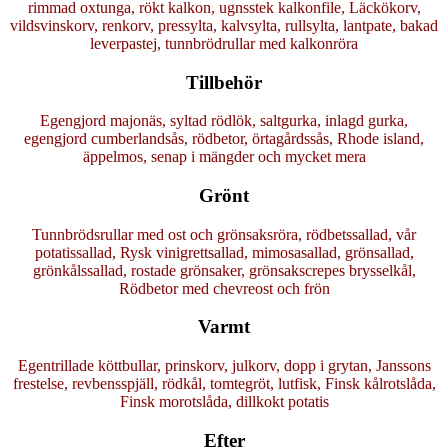
rimmad oxtunga, rökt kalkon, ugnsstek kalkonfile, Läckökorv,
vildsvinskorv, renkorv, pressylta, kalvsylta, rullsylta, lantpate, bakad
leverpastej, tunnbrödrullar med kalkonröra
Tillbehör
Egengjord majonäs, syltad rödlök, saltgurka, inlagd gurka,
egengjord cumberlandsås, rödbetor, örtagårdssås, Rhode island,
äppelmos, senap i mängder och mycket mera
Grönt
Tunnbrödsrullar med ost och grönsaksröra, rödbetssallad, vår
potatissallad, Rysk vinigrettsallad, mimosasallad, grönsallad,
grönkålssallad, rostade grönsaker, grönsakscrepes brysselkål,
Rödbetor med chevreost och frön
Varmt
Egentrillade köttbullar, prinskorv, julkorv, dopp i grytan, Janssons
frestelse, revbensspjäll, rödkål, tomtegröt, lutfisk, Finsk kålrotslåda,
Finsk morotslåda, dillkokt potatis
Efter