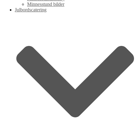
Minnesstund bilder
Julbordscatering