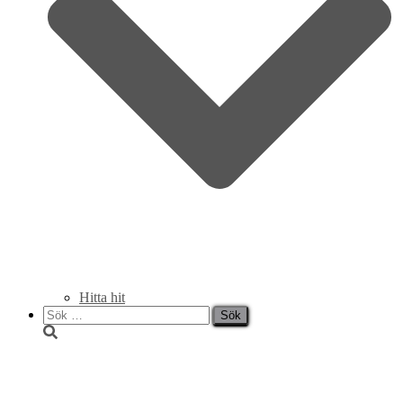
Hitta hit
Sök
efter:
Lunchmeny vecka 11