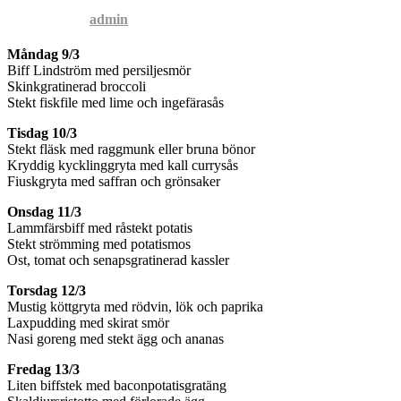
Published by
admin
on
8 mars, 2015
Måndag 9/3
Biff Lindström med persiljesmör
Skinkgratinerad broccoli
Stekt fiskfile med lime och ingefärasås
Tisdag 10/3
Stekt fläsk med raggmunk eller bruna bönor
Kryddig kycklinggryta med kall currysås
Fiuskgryta med saffran och grönsaker
Onsdag 11/3
Lammfärsbiff med råstekt potatis
Stekt strömming med potatismos
Ost, tomat och senapsgratinerad kassler
Torsdag 12/3
Mustig köttgryta med rödvin, lök och paprika
Laxpudding med skirat smör
Nasi goreng med stekt ägg och ananas
Fredag 13/3
Liten biffstek med baconpotatisgratäng