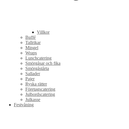
Villkor
Buffé
Tallrikar
Mingel
Wraps
Lunchcatering
Smörgåsar och fika
Smörgåstårta
Sallader
Pajer
Ryska rätter
Företagscatering
Julbordscatering
Julkasse
Festvåning