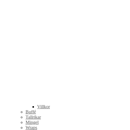
Villkor
Buffé
Tallrikar
Mingel
Wraps