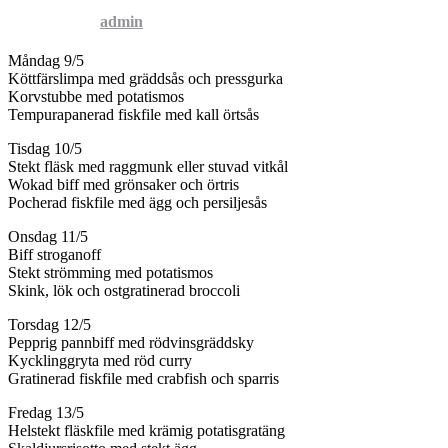
Published by
admin
on
7 maj, 2016
Måndag 9/5
Köttfärslimpa med gräddsås och pressgurka
Korvstubbe med potatismos
Tempurapanerad fiskfile med kall örtsås
Tisdag 10/5
Stekt fläsk med raggmunk eller stuvad vitkål
Wokad biff med grönsaker och örtris
Pocherad fiskfile med ägg och persiljesås
Onsdag 11/5
Biff stroganoff
Stekt strömming med potatismos
Skink, lök och ostgratinerad broccoli
Torsdag 12/5
Pepprig pannbiff med rödvinsgräddsky
Kycklinggryta med röd curry
Gratinerad fiskfile med crabfish och sparris
Fredag 13/5
Helstekt fläskfile med krämig potatisgratäng