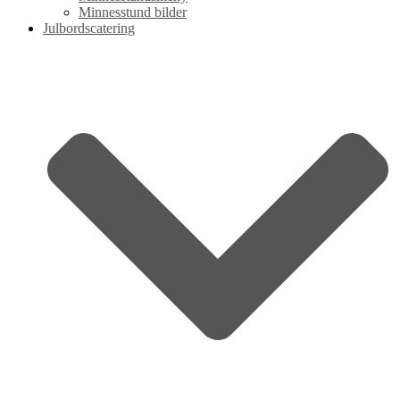
Minnesstund bilder
Julbordscatering