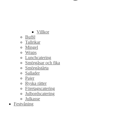
Villkor
Buffé
Tallrikar
Mingel
Wraps
Lunchcatering
Smörgåsar och fika
Smörgåstårta
Sallader
Pajer
Ryska rätter
Företagscatering
Julbordscatering
Julkasse
Festvåning