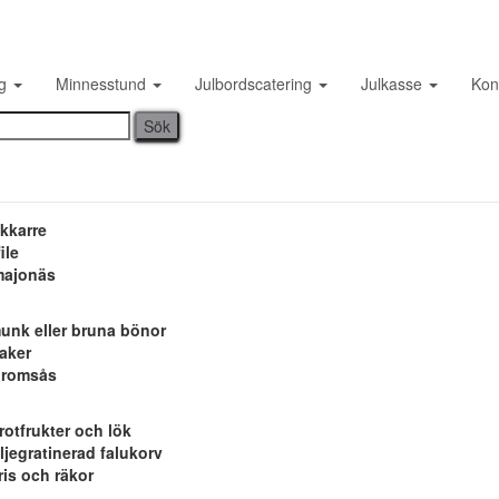
Lunchmeny vecka 3
ng
Minnesstund
Julbordscatering
Julkasse
Kon
Published by
on
15 januari, 2017
admin
kkarre
ile
lmajonäs
unk eller bruna bönor
aker
d romsås
rotfrukter och lök
jegratinerad falukorv
is och räkor