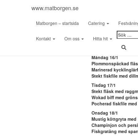
www.matborgen.se
Matborgen – startsida
Catering
Festvåni
Sök
Kontakt
Om oss
Hitta hit
efter:
Måndag 16/1
Plommonspäckad fläs
Marinerad kycklinglårf
Stekt fiskfile med dil
Tisdag 17/1
Stekt fläsk med raggm
Wokad biff med gröns
Pocherad fiskfile me
Onsdag 18/1
Mustig köttgryta med 
Champinjon och persil
Fiskgratäng med sparr