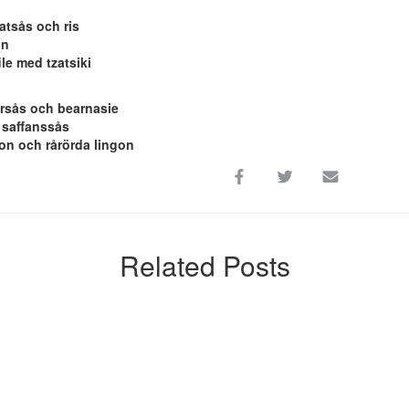
atsås och ris
on
le med tzatsiki
arsås och bearnasie
 saffanssås
on och rårörda lingon
Related Posts