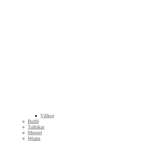
Villkor
Buffé
Tallrikar
Mingel
Wraps