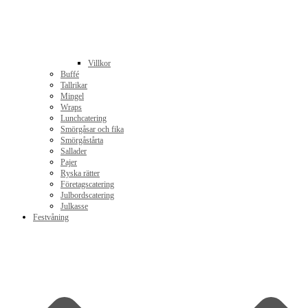
Villkor
Buffé
Tallrikar
Mingel
Wraps
Lunchcatering
Smörgåsar och fika
Smörgåstårta
Sallader
Pajer
Ryska rätter
Företagscatering
Julbordscatering
Julkasse
Festvåning