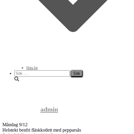
Hitta hit
Sök
efter:
Lunchmeny vecka 50
Published by
admin
on
7 december, 2013
Måndag 9/12
Helstekt benfri fläskkotlett med pepparsås