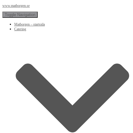
www.matborgen.se
Toggle Navigation
Matborgen – startsida
Catering