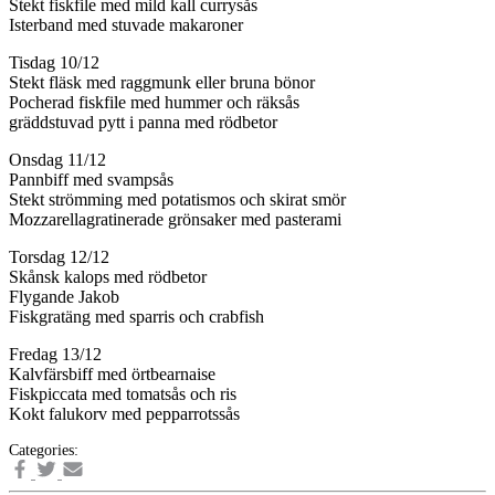
Stekt fiskfile med mild kall currysås
Isterband med stuvade makaroner
Tisdag 10/12
Stekt fläsk med raggmunk eller bruna bönor
Pocherad fiskfile med hummer och räksås
gräddstuvad pytt i panna med rödbetor
Onsdag 11/12
Pannbiff med svampsås
Stekt strömming med potatismos och skirat smör
Mozzarellagratinerade grönsaker med pasterami
Torsdag 12/12
Skånsk kalops med rödbetor
Flygande Jakob
Fiskgratäng med sparris och crabfish
Fredag 13/12
Kalvfärsbiff med örtbearnaise
Fiskpiccata med tomatsås och ris
Kokt falukorv med pepparrotssås
Categories: