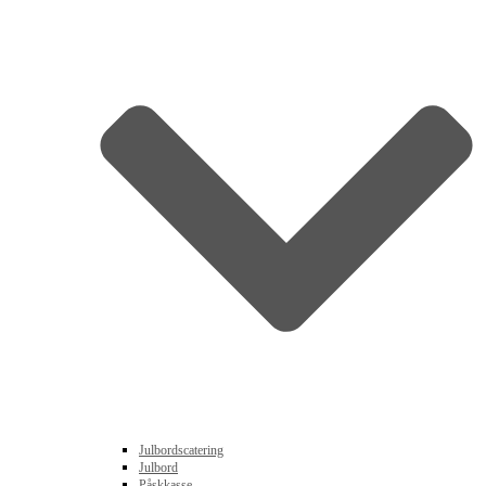
Julbordscatering
Julbord
Påskkasse