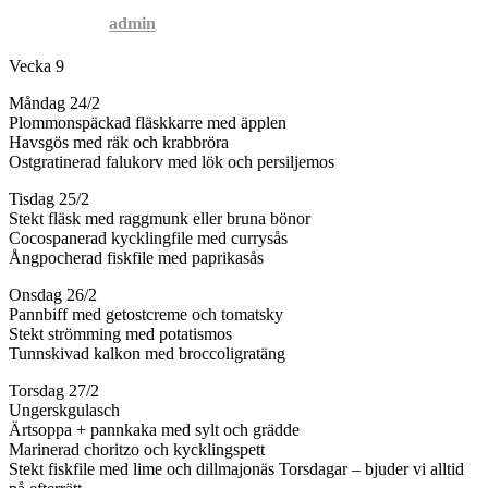
Published by
admin
on
23 februari, 2014
Vecka 9
Måndag 24/2
Plommonspäckad fläskkarre med äpplen
Havsgös med räk och krabbröra
Ostgratinerad falukorv med lök och persiljemos
Tisdag 25/2
Stekt fläsk med raggmunk eller bruna bönor
Cocospanerad kycklingfile med currysås
Ångpocherad fiskfile med paprikasås
Onsdag 26/2
Pannbiff med getostcreme och tomatsky
Stekt strömming med potatismos
Tunnskivad kalkon med broccoligratäng
Torsdag 27/2
Ungerskgulasch
Ärtsoppa + pannkaka med sylt och grädde
Marinerad choritzo och kycklingspett
Stekt fiskfile med lime och dillmajonäs Torsdagar – bjuder vi alltid