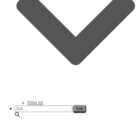
Hitta hit
Sök
efter:
lunchmeny vecka 9