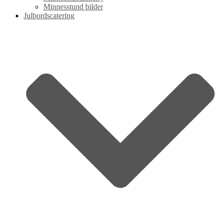
Minnesstund bilder
Julbordscatering