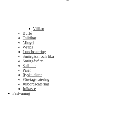
Villkor
Buffé
Tallrikar
Mingel
Wraps
Lunchcatering
Smörgåsar och fika
Smörgåstårta
Sallader
Pajer
Ryska rätter
Företagscatering
Julbordscatering
Julkasse
Festvåning