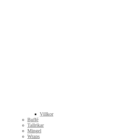
Villkor
Buffé
Tallrikar
Mingel
Wraps