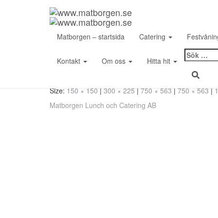
Matborgen – startsida
Catering
Festvåni
Sök
Kontakt
Om oss
Hitta hit
efter:
Size:
150 × 150
|
300 × 225
|
750 × 563
|
750 × 563
|
Matborgen Lunch och Catering AB