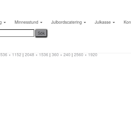
20230609_192144
ng
Minnesstund
Julbordscatering
Julkasse
Kon
1536 × 1152
|
2048 × 1536
|
360 × 240
|
2560 × 1920