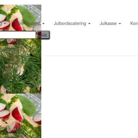
IMG_3485
ng
Minnesstund
Julbordscatering
Julkasse
Kon