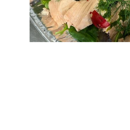
Size:
150 × 150
|
300 × 181
|
360 × 240
|
480 × 289
Matborgen Lunch och Catering AB