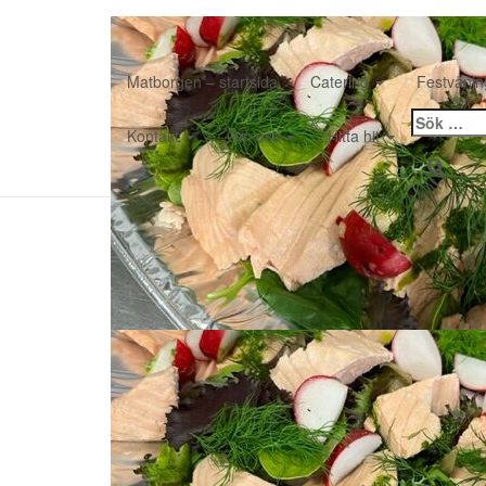
Matborgen – startsida
Catering
Festvåni
Sök
Kontakt
Om oss
Hitta hit
efter: