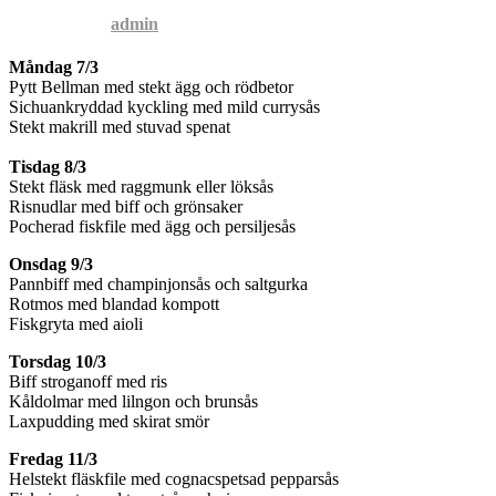
Published by
admin
on
5 mars, 2016
Måndag 7/
3
Pytt Bellman med stekt ägg och rödbetor
Sichuankryddad kyckling med mild currysås
Stekt makrill med stuvad spenat
Tisdag 8/3
Stekt fläsk med raggmunk eller löksås
Risnudlar med biff och grönsaker
Pocherad fiskfile med ägg och persiljesås
Onsdag 9/3
Pannbiff med champinjonsås och saltgurka
Rotmos med blandad kompott
Fiskgryta med aioli
Torsdag 10/3
Biff stroganoff med ris
Kåldolmar med lilngon och brunsås
Laxpudding med skirat smör
Fredag 11/3
Helstekt fläskfile med cognacspetsad pepparsås