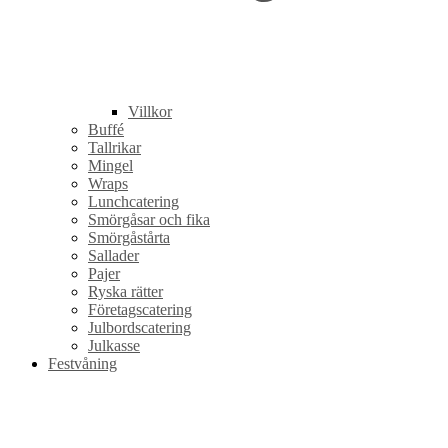
Villkor
Buffé
Tallrikar
Mingel
Wraps
Lunchcatering
Smörgåsar och fika
Smörgåstårta
Sallader
Pajer
Ryska rätter
Företagscatering
Julbordscatering
Julkasse
Festvåning