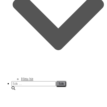
Hitta hit
Sök
efter:
Lunchmeny vecka 10