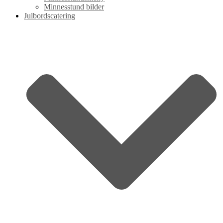
Minnesstund bilder
Julbordscatering