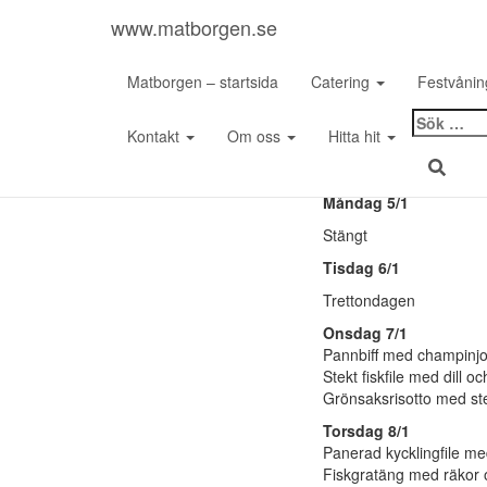
www.matborgen.se
Matborgen – startsida
Catering
Festvåni
Sök
Kontakt
Om oss
Hitta hit
efter:
Måndag 5/1
Stängt
Tisdag 6/
1
Trettondagen
Onsdag 7/1
Pannbiff med champinj
Stekt fiskfile med dill o
Grönsaksrisotto med st
Torsdag 8/1
Panerad kycklingfile me
Fiskgratäng med räkor 