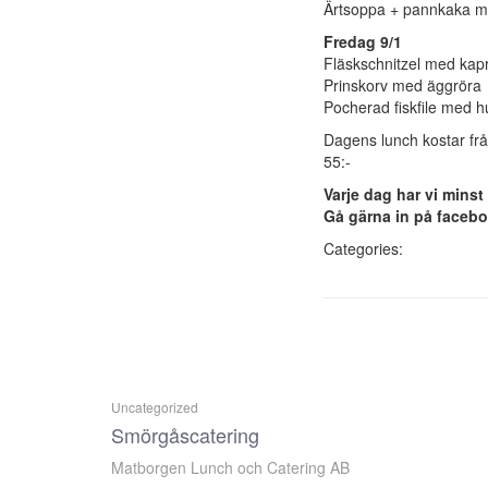
Ärtsoppa + pannkaka m
Fredag 9/1
Fläskschnitzel med kap
Prinskorv med äggröra
Pocherad fiskfile med
Dagens lunch kostar frå
55:-
Varje dag har vi minst y
Gå gärna in på faceb
Categories:
Uncategorized
Smörgåscatering
Matborgen Lunch och Catering AB