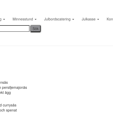
Lunchmeny vecka 2
ng
Minnesstund
Julbordscatering
Julkasse
Kon
Published by
on
5 januari, 2015
admin
onsås
ch persiljemajonäs
ekt ägg
d currysås
och spenat